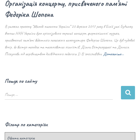
Організація концерту, присвяченого пам’яті
Федеріка Шопена
В рамках проекту “Молоді таланти України” 20 березня 2017 року в Білій залі Будинку
вчених НАН України було організовано перший концерт фортепіанної музики,
присвячений пам’яті видатного польського композитора Федеріко Шопена. Це був чудовий
вечір, бо виступ молодих та талановитих піаністів, Діани Остролуцької та Дениса
Піскунова під керівництвом досвідченого педагога Ії В`ячеславівни
Детальніше…
Пошук по сайту
Пошук …
Фільтр по категоріях