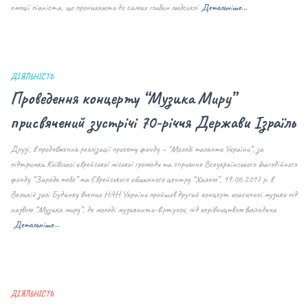
емоції піаніста, що проникають до самих глибин людської
Детальніше…
ДІЯЛЬНІСТЬ
Проведення концерту “Музика Миру”
присвячений зустрічі 70-річчя Держави Ізраїль
Друзі, в продовження реалізації проекту фонду – “Молоді таланти України”, за
підтримки Київської єврейської міської громади та сприяння Всеукраїнського благодійного
фонду “Заради тебе” та Єврейського общинного центру “Халом”, 19.06.2017 р. в
Великій залі Будинку вчених НАН України пройшов другий концерт класичної музики під
назвою “Музика миру”, де молоді музиканти-віртуози, під керівництвом викладача
Детальніше…
ДІЯЛЬНІСТЬ