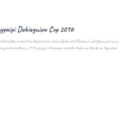
урнірі Dobiegniew Cup 2016
ох підліткових команд ми вирушили до міста Добєгнєв (Польща), щоб взяти участь у
о започатковано у 1995 році за підтримки місцевої влади та Фонду ім. Казімежа