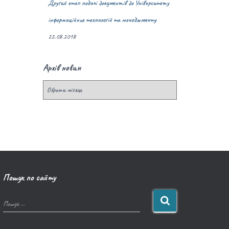
Другий етап подачі документів до Університету
інформаційних технологій та менеджменту
22.08.2018
Архів новин
Пошук по сайту
Пошук …