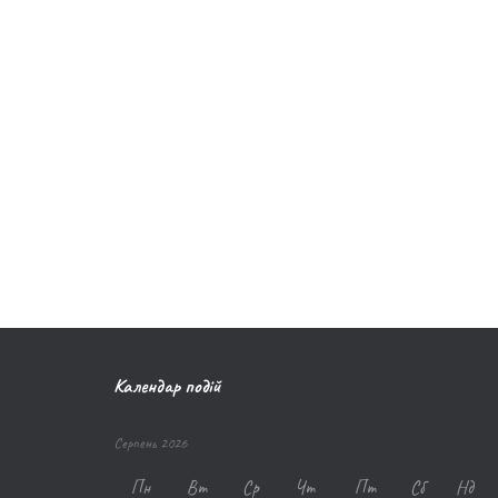
Календар подій
Серпень 2026
Пн
Вт
Ср
Чт
Пт
Сб
Нд