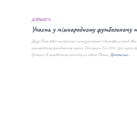
ДІЯЛЬНІСТЬ
Участь у міжнародному футбольному т
Друзі Після довгої та кропіткої організаторської підготовки у складі дв
міжнародному футбольному турнірі Dobiegniew Cup 2016. Цей турнір бул
Гурського. В мальовничому містечку на півночі Польщі
Детальніше…