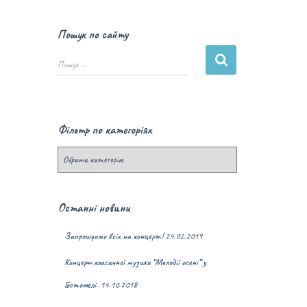
Пошук по сайту
Пошук …
Фільтр по категоріях
Останні новини
Запрошуємо всіх на концерт!
24.02.2019
Концерт класичної музики “Мелодії осені” у
Гостомелі.
14.10.2018