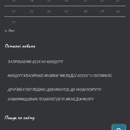
17
18
19
20
21
22
23
24
25
26
27
28
29
30
31
« Лют
Останні новини
ЗАПРОШУЄМО ВСІХ НА КОНЦЕРТ!
КОНЦЕРТ КЛАСИЧНОЇ МУЗИКИ “МЕЛОДІЇ ОСЕНІ” У ГОСТОМЕЛІ.
ДРУГИЙ ЕТАП ПОДАЧІ ДОКУМЕНТІВ ДО УНІВЕРСИТЕТУ
ІНФОРМАЦІЙНИХ ТЕХНОЛОГІЙ ТА МЕНЕДЖМЕНТУ
Пошук по сайту