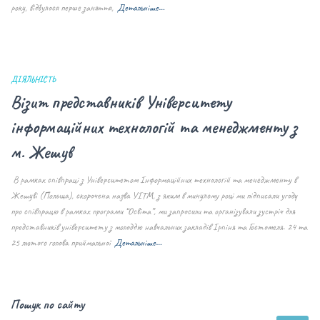
року, відбулося перше заняття,
Детальніше…
ДІЯЛЬНІСТЬ
Візит представників Університету
інформаційних технологій та менеджменту з
м. Жешув
В рамках співпраці з Університетом Інформаційних технологій та менеджменту в
Жешуві (Польща), скорочена назва УІТМ, з яким в минулому році ми підписали угоду
про співпрацю в рамках програми “Освіта”, ми запросили та організували зустріч для
представників університету з молоддю навчальних закладів Ірпіня та Гостомеля. 24 та
25 лютого голова приймальної
Детальніше…
Пошук по сайту