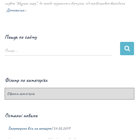
назвою “Музика миру”, де молоді музиканти-віртуози, під керівництвом викладача
Детальніше…
Пошук по сайту
Пошук …
Фільтр по категоріях
Останні новини
Запрошуємо всіх на концерт!
24.02.2019