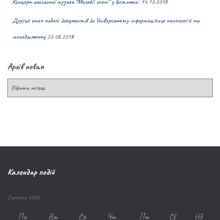
Концерт класичної музики “Мелодії осені” у Гостомелі.
14.10.2018
Другий етап подачі документів до Університету інформаційних технологій та
менеджменту
22.08.2018
Архів новин
Календар подій
Серпень 2026
Пн
Вт
Ср
Чт
Пт
Сб
Нд