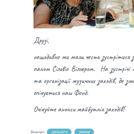
Друзі,
нещодавно ми мали честь зустрітися
паном Сільвіо Віллером. На зустрічі 
та організації музичних заходів, де 
опікується наш Фонд.
Очікуйте анонси майбутніх заходів!
Категорії:
ДІЯЛЬНІСТЬ
НОВИНИ