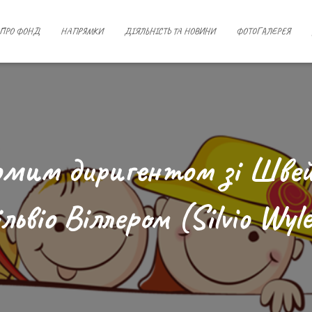
ПРО ФОНД
НАПРЯМКИ
ДІЯЛЬНІСТЬ ТА НОВИНИ
ФОТОГАЛЕРЕЯ
домим диригентом зі Швей
львіо Віллером (Silvio Wyl