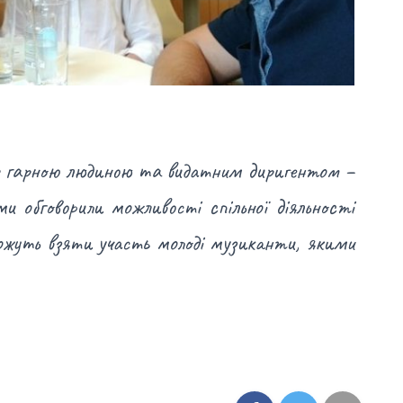
 з гарною людиною та видатним диригентом –
ми обговорили можливості спільної діяльності
зможуть взяти участь молоді музиканти, якими