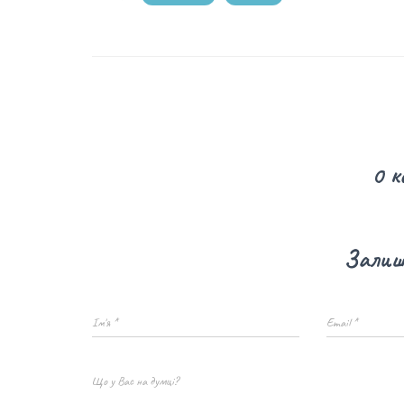
0 к
Залиши
Ім'я
*
Email
*
Що у Вас на думці?