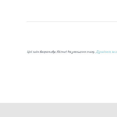
Цей сайт використовує Akismet для зменшення спаму.
Дізнайтеся, як о