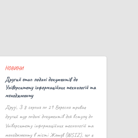
НОВИНИ
Другий етап подачі документів до
Університету інформаційних технологій та
менеджменту
Друзі, З 8 серпня по 29 Вересня триває
другий тур подачі документів для вступу до
Університету інформаційних технологій та
менеджменту в місті Жешув (WSIZ), що є