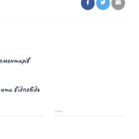
оментарів
ти відповідь
Сайт