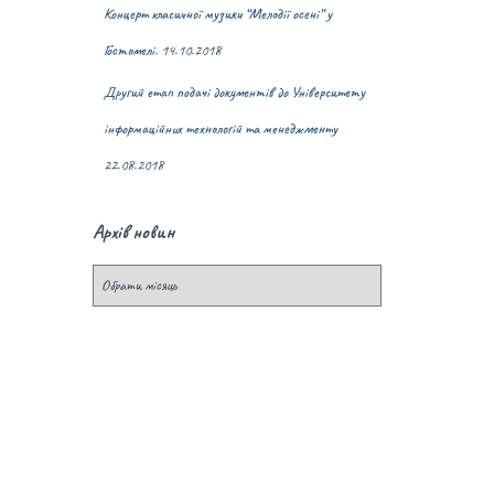
Концерт класичної музики “Мелодії осені” у
Гостомелі.
14.10.2018
Другий етап подачі документів до Університету
інформаційних технологій та менеджменту
22.08.2018
Архів новин