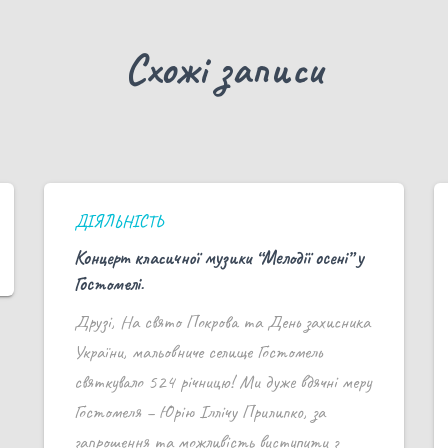
Схожі записи
ДІЯЛЬНІСТЬ
Концерт класичної музики “Мелодії осені” у
Гостомелі.
Друзі, На свято Покрова та День захисника
України, мальовниче селище Гостомель
святкувало 524 річницю! Ми дуже вдячні меру
Гостомеля – Юрію Іллічу Прилипко, за
запрошення та можливість виступити з