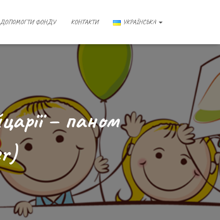
ДОПОМОГТИ ФОНДУ
КОНТАКТИ
УКРАЇНСЬКА
царії – паном
er)