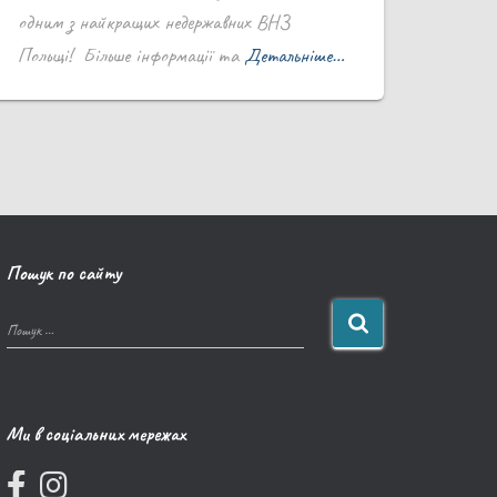
одним з найкращих недержавних ВНЗ
Польщі! Більше інформації та
Детальніше…
Пошук по сайту
Пошук …
Ми в соціальних мережах