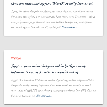
Концерт класичної музики “Мелодії осені” у Гостомелі.
Друзі, На свято Покрова та День захисника України, мальовниче селище
Гостомель святкувало 524 річницю! Ми дуже вдячні меру Гостомеля – Юрію
Іллічу Прилипко, за запрошення та можливість виступити з концертом
класичної музики “Мелодії осені”, що відкрив
Детальніше…
НОВИНИ
Другий етап подачі документів до Університету
інформаційних технологій та менеджменту
Друзі, З 8 серпня по 29 Вересня триває другий тур подачі документів для
вступу до Університету інформаційних технологій та менеджменту в
місті Жешув (WSIZ), що є одним з найкращих недержавних ВНЗ Польщі!
Більше інформації та
Детальніше…