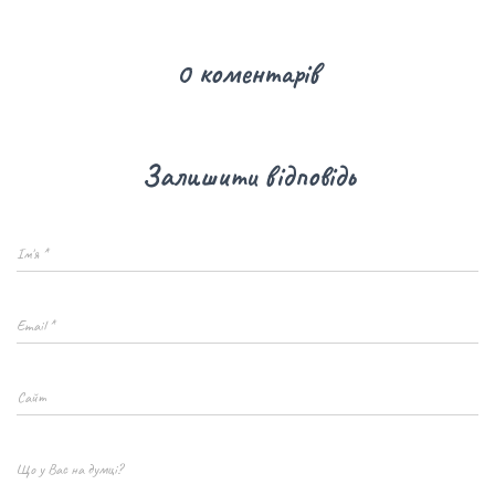
0 коментарів
Залишити відповідь
Ім'я
*
Email
*
Сайт
Що у Вас на думці?