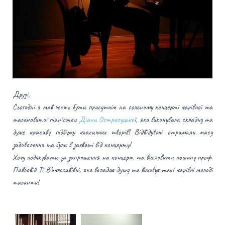
Друзі,
Сьогодні я мав честь бути присутнім на сольному концерті чарівної та
талановитої піаністки
Діани Остролуцько
ї
, яка виконувала складну та
дуже красиву підбірку класичних творів! Відвідувачі отримали масу
задоволення та були в захваті від концерту!
Хочу подякувати за запрошення на концерт та висловити пошану проф.
Павловій Ії В’ячеславівні, яка вкладає душу та виховує такі чарівні молоді
таланти!