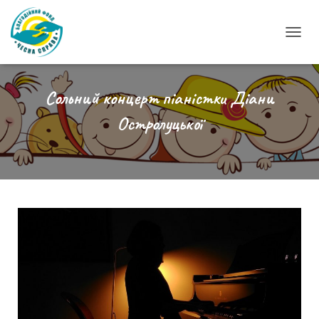
П
Е
Р
Е
Сольний концерт піаністки Діани
М
Остролуцької
К
Н
У
Т
И
Н
А
В
І
Г
А
Ц
І
Ю