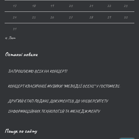
17
18
19
20
21
22
23
24
25
26
27
28
29
30
31
« Лют
Останні новини
ЗАПРОШУЄМО ВСІХ НА КОНЦЕРТ!
КОНЦЕРТ КЛАСИЧНОЇ МУЗИКИ “МЕЛОДІЇ ОСЕНІ” У ГОСТОМЕЛІ.
ДРУГИЙ ЕТАП ПОДАЧІ ДОКУМЕНТІВ ДО УНІВЕРСИТЕТУ
ІНФОРМАЦІЙНИХ ТЕХНОЛОГІЙ ТА МЕНЕДЖМЕНТУ
Пошук по сайту