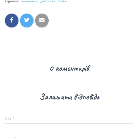
Позначки:
гімнастика
змагання
спорт
0 коментарів
Залишити відповідь
Ім'я
*