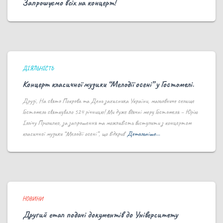
Запрошуємо всіх на концерт!
ДІЯЛЬНІСТЬ
Концерт класичної музики “Мелодії осені” у Гостомелі.
Друзі, На свято Покрова та День захисника України, мальовниче селище
Гостомель святкувало 524 річницю! Ми дуже вдячні меру Гостомеля – Юрію
Іллічу Прилипко, за запрошення та можливість виступити з концертом
класичної музики “Мелодії осені”, що відкрив
Детальніше…
НОВИНИ
Другий етап подачі документів до Університету