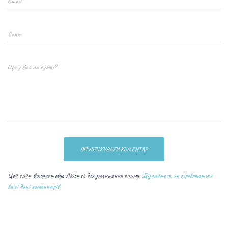
Email
*
Сайт
Що у Вас на думці?
Цей сайт використовує Akismet для зменшення спаму.
Дізнайтеся, як обробляються
ваші дані коментарів
.