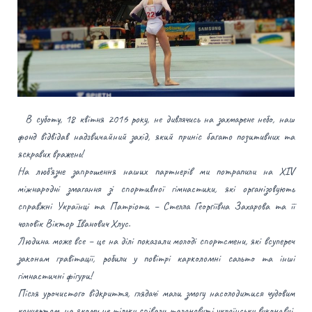
В суботу, 18 квітня 2016 року, не дивлячись на захмарене небо, наш
фонд відвідав надзвичайний захід, який приніс багато позитивних та
яскравих вражень!
На люб’язне запрошення наших партнерів ми потрапили на ХІV
міжнародні змагання зі спортивної гімнастики, які організовують
справжні Українці та Патріоти – Стелла Георгіївна Захарова та її
чоловік Віктор Іванович Хлус.
Людина може все – це на ділі показали молоді спортсмени, які всупереч
законам гравітації, робили у повітрі карколомні сальто та
інші
гімнастичні фігури!
Після урочистого відкриття, глядачі мали змогу насолодитися чудовим
концертом, на якому не тільки співали талановиті українськи виконавці,