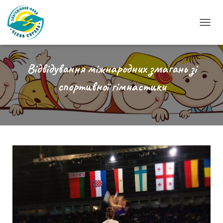
П
Е
Р
Е
Відвідування міжнародних змагань зі
М
спортивної гімнастики
К
Н
У
Т
И
Н
А
В
І
Г
А
Ц
І
Ю