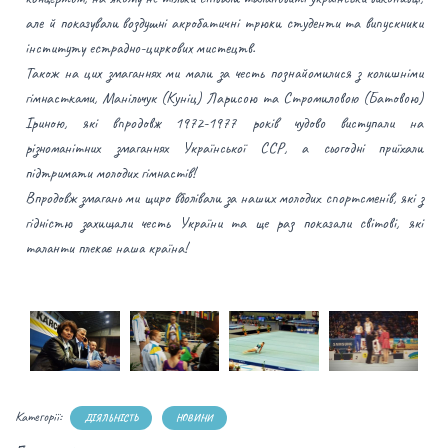
але й показували воздушні акробатичні трюки студенти та випускники
інституту естрадно-циркових мистецтв.
Також на цих змаганнях ми мали за честь познайомилися з колишніми
гімнастками, Манільчук (Куніц) Ларисою та Стромиловою (Батовою)
Іриною, які впродовж 1972-1977 років чудово виступали на
різноманітних змаганнях Української ССР, а сьогодні приїхали
підтримати молодих гімнастів!
Впродовж змагань ми щиро вболівали за наших молодих спортсменів, які з
гідністю захищали честь України та ще раз показали світові, які
таланти плекає наша країна!
Категорії:
ДІЯЛЬНІСТЬ
НОВИНИ