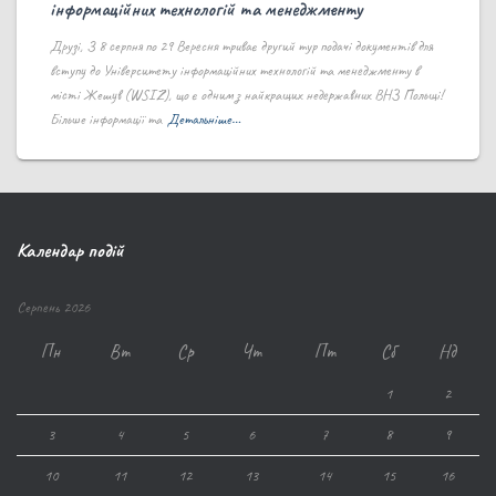
інформаційних технологій та менеджменту
Друзі, З 8 серпня по 29 Вересня триває другий тур подачі документів для
вступу до Університету інформаційних технологій та менеджменту в
місті Жешув (WSIZ), що є одним з найкращих недержавних ВНЗ Польщі!
Більше інформації та
Детальніше…
Календар подій
Серпень 2026
Пн
Вт
Ср
Чт
Пт
Сб
Нд
1
2
3
4
5
6
7
8
9
10
11
12
13
14
15
16