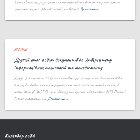
Іллічу Прилипко, за запрошення та можливість виступити з концертом
класичної музики “Мелодії осені”, що відкрив
Детальніше…
НОВИНИ
Другий етап подачі документів до Університету
інформаційних технологій та менеджменту
Друзі, З 8 серпня по 29 Вересня триває другий тур подачі документів для
вступу до Університету інформаційних технологій та менеджменту в
місті Жешув (WSIZ), що є одним з найкращих недержавних ВНЗ Польщі!
Більше інформації та
Детальніше…
Календар подій