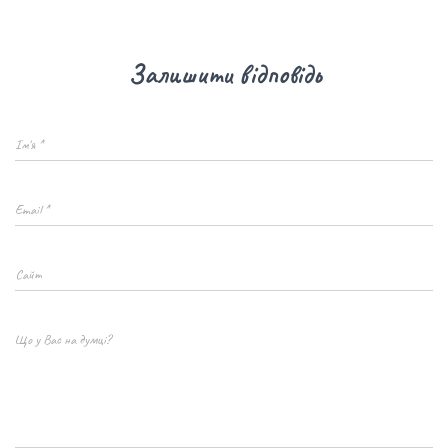
Залишити відповідь
Ім'я
*
Email
*
Сайт
Що у Вас на думці?