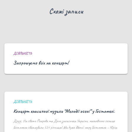
Схожі записи
ДІЯЛЬНІСТЬ
Запрошуємо всіх на концерт!
ДІЯЛЬНІСТЬ
Концерт класичної музики “Мелодії осені” у Гостомелі.
Друзі, На свято Покрова та День захисника України, мальовниче селище
Гостомель святкувало 524 річницю! Ми дуже вдячні меру Гостомеля – Юрію