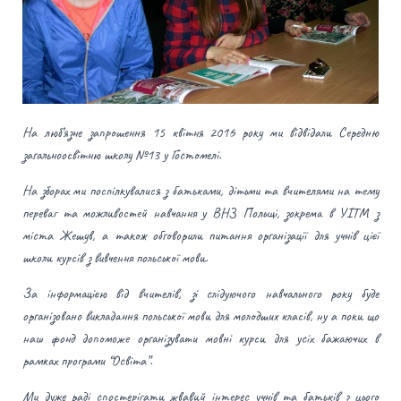
На люб’язне запрошення 15 квітня 2016 року ми відвідали Середню
загальноосвітню школу №13 у Гостомелі.
На зборах ми поспілкувалися з батьками, дітьми та вчителями на тему
переваг та можливостей навчання у ВНЗ Польщі, зокрема в УІТМ з
міста Жешув, а також обговорили питання організації для учнів цієї
школи курсів з вивчення польської мови.
За інформацією від вчителів, зі слідуючого навчального року буде
організовано викладання польської мови для молодших класів, ну а поки що
наш фонд допоможе організувати мовні курси для усіх бажаючих в
рамках програми “Освіта”.
Ми дуже раді спостерігати жвавий інтерес учнів та батьків з цього